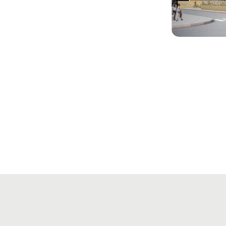
Réhabili
Solidair
Schadet