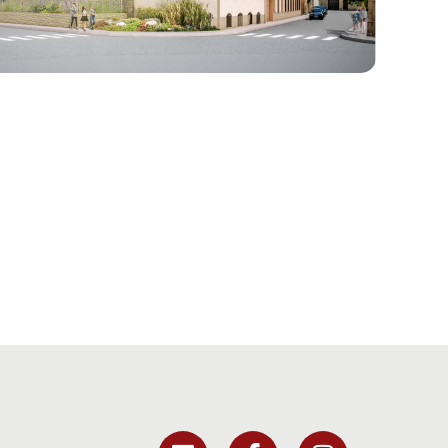
tation en Résidence Service Social et
e & Extension de l’EHPAD Fondation
 Vercoustre – BOURBOURG (59)