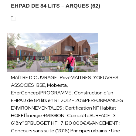
EHPAD DE 84 LITS – ARQUES (62)
MAÎTRE D’OUVRAGE : PrivéMAÎTRES D’OEUVRES
ASSOCIÉS : BSE, Mobesta,
EnerConceptPROGRAMME : Construction d’un
EHPAD de 84 lits en RT2012 - 20%PERFORMANCES
ENVIRONNEMENTALES : Certification NF Habitat
HQEEffinergie +MISSION : ComplèteSURFACE : 3
618m² SPBUDGET HT : 7 130 000€AVANCEMENT :
Concours sans suite (2016) Principes urbains :• Une